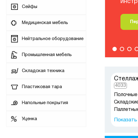
Сейфы
Пер
Медицинская мебель
Нейтральное оборудование
Промышленная мебель
Складская техника
Стеллаж
4033
Пластиковая тара
Полочные
Складски
Напольные покрытия
Паллетны
Мезонин н
Уценка
Показать
Стеллажи 
Стеллажи