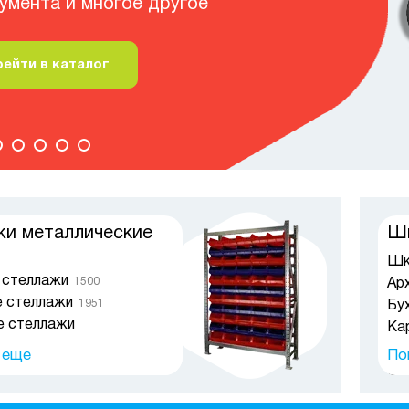
ейти в каталог
и металлические
Шк
Шк
 стеллажи
1500
Ар
е стеллажи
1951
Бу
е стеллажи
Ка
а складе
Шк
 еще
По
для шин и дисков
55
Ск
 специальные
52
Су