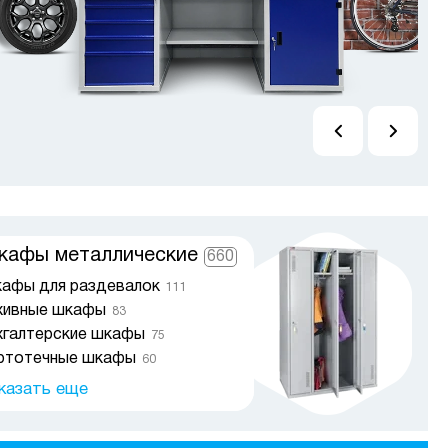
афы металлические
660
афы для раздевалок
111
хивные шкафы
83
хгалтерские шкафы
75
ртотечные шкафы
60
афы для хозинвентаря
15
казать еще
амейки гардеробные
36
мочницы
20