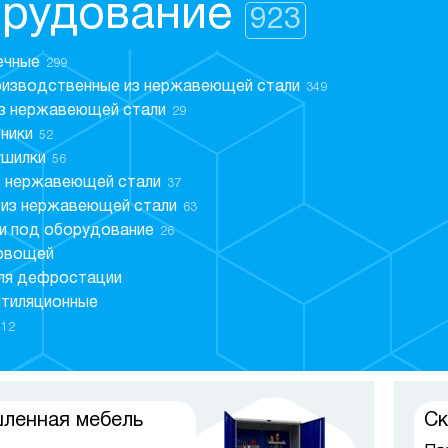
орудование
Ве
Шт
923
я документов
345
Ве
Ст
йники для дома
0
Ре
ечные
299
я денег
421
Ст
оизводственные из нержавеющей стали
349
е сейфы для дома
45
из нержавеющей стали
29
я дома
150
ники
52
ф металлический
ушилки
56
лектронно-
 нержавеющей стали
37
ческим замком
 из нержавеющей стали
63
и под оборудование
26
 овощей
ля дефростации
нтиляционные
12
ленная мебель
Ск