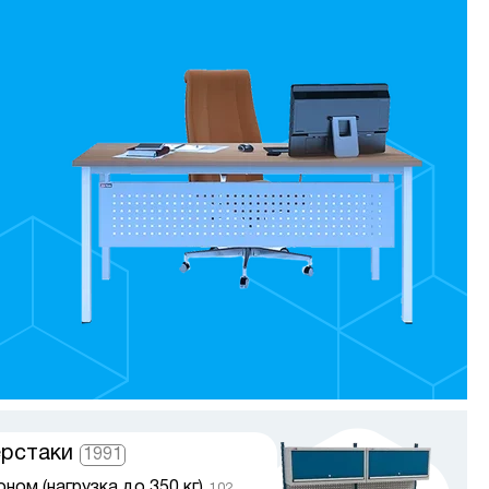
шильные шкафы
91
онентские шкафы
26
чтовые ящики
70
еллажи закрытые с дверьми
62
афы для обуви
3
хнические шкафы
7
сессуары для шкафов
52
огоящичные шкафы
7
таллические шкафы на балкон
таллические офисные шкафы
я документов
181
афы для одежды
таллические
45
афы для противогазов
2
таллические офисные шкафы
таллические шкафы с замком
ерстаки
1991
афы для школы
ном (нагрузка до 350 кг)
102