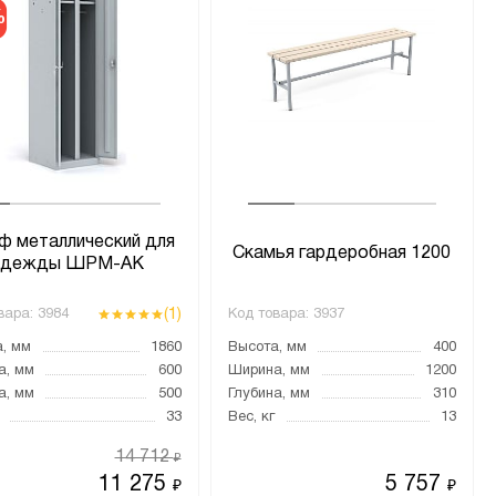
%
 металлический для
Скамья гардеробная 1200
одежды ШРМ-АК
(1)
вара:
3984
Код товара:
3937
, мм
1860
Высота, мм
400
а, мм
600
Ширина, мм
1200
а, мм
500
Глубина, мм
310
33
Вес, кг
13
14 712
₽
11 275
5 757
₽
₽