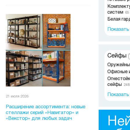
Металличе
Комплект
полками
1
систем
65
Металличе
Белая гар
полками
1
Чёрная га
Металлич
Показать
1.5 метра
Гардеробн
Металлич
2 метра
9
Металлич
Сейфы
2.5 метра
Металлич
Оружейны
3 метра
7
Офисные 
Стеллажи
Огнестойк
Стеллажи
сейфы
248
Стеллажи
Гостинич
Показать
21 июля 2026
Стеллажи
Эксклюзи
Стеллажи
Встраива
Расширение ассортимента: новые
полками
стеллажи серий «Навигатор» и
Сейфы де
Не
«Векстор» для любых задач
Сейфы-т
Дополнит