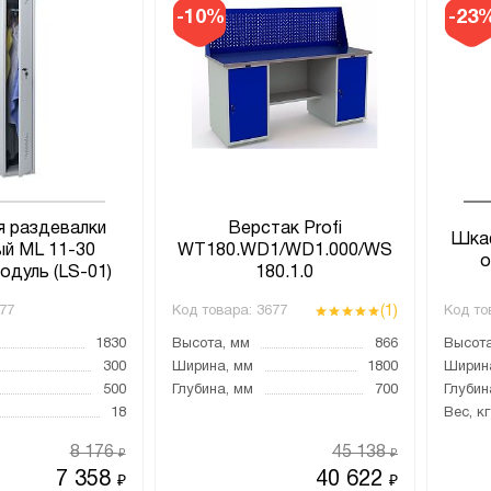
-10%
-23
 раздевалки
Верстак Profi
Шкаф
ый ML 11-30
WT180.WD1/WD1.000/WS
одуль (LS-01)
180.1.0
(1)
77
Код товара:
3677
Код то
1830
Высота, мм
866
Высота
300
Ширина, мм
1800
Ширин
500
Глубина, мм
700
Глубин
18
Вес, кг
8 176
45 138
₽
₽
7 358
40 622
₽
₽