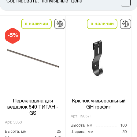
Сортировать:
популярные
цена
Цена:
от
до
в наличии
в наличии
Высота, мм:
-5%
от
до
Ширина, мм:
от
до
Глубина, мм:
от
до
Перекладина для
Крючок универсальный
вешалок 640 ТИТАН -
GH графит
GS
Арт.
190571
Толщина:
Арт.
5358
Высота, мм
100
от
до
Высота, мм
25
Ширина, мм
30