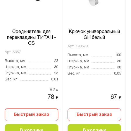
оцинкованная сталь
черный
Соединитель для
Крючок универсальный
Страна производства:
перекладины ТИТАН -
GH белый
Россия
GS
Арт.
190570
Арт.
5357
Высота, мм
100
Производитель:
Высота, мм
23
Ширина, мм
30
ПАКС-Металл
Ширина, мм
30
Глубина, мм
30
Глубина, мм
23
Вес, кг
0.05
Промет
Вес, кг
0.01
82
Бренд:
₽
78
67
₽
₽
Титан GS
Быстрый заказ
Быстрый заказ
Серия:
GS
В корзину
В корзину