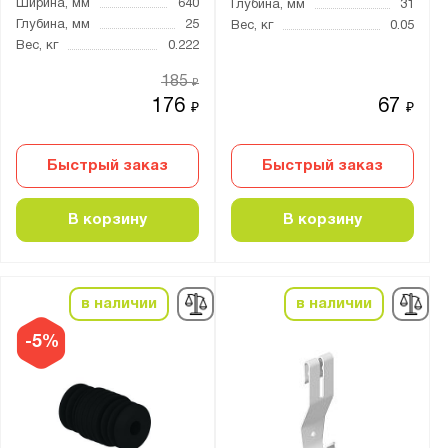
Ширина, мм
640
Глубина, мм
31
Глубина, мм
25
Вес, кг
0.05
Цвет:
Вес, кг
0.222
Антрацит (0164 PE)
185
₽
Антрацитово-серый (RAL 7016)
176
67
₽
₽
Белый (0101 PE)
Муар металлик (RAL 9005)
Быстрый заказ
Быстрый заказ
Сигнальный белый (RAL 9003)
Транспортный белый (RAL 9016)
В корзину
В корзину
Материал:
Сталь
в наличии
в наличии
-5%
Цвет:
Серебристый
белый
графит