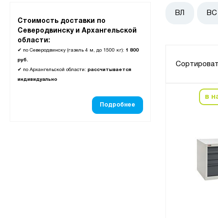
ВЛ
ВС
Стоимость доставки по
Северодвинску и Архангельской
области:
✔
по Северодвинску (газель 4 м, до 1500 кг):
1 800
руб.
Сортироват
✔
по Архангельской области:
рассчитывается
индивидуально
в н
Подробнее