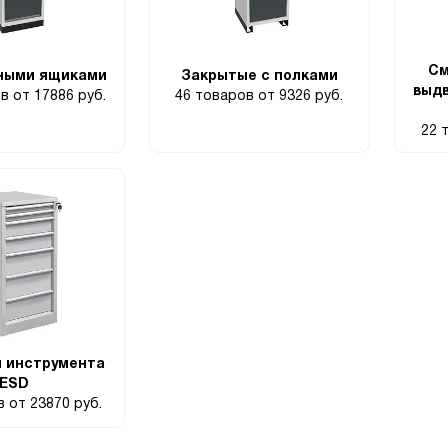
См
ными ящиками
Закрытые с полками
выд
ов
от 17886 руб.
46 товаров
от 9326 руб.
22 
я инструмента
ESD
ов
от 23870 руб.