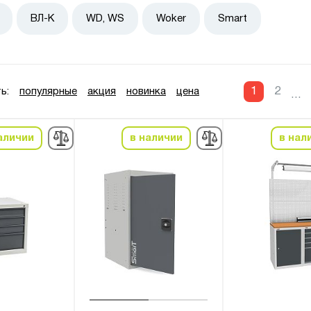
ВЛ-К
WD, WS
Woker
Smart
1
2
ь:
популярные
акция
новинка
цена
...
аличии
в наличии
в нал