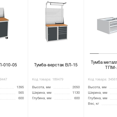
Тумба метал
Л-010-05
Тумба-верстак ВЛ-15
ТПМ-
9447
Код товара:
189479
Код товара:
3456
1395
Высота, мм
2050
Высота, мм
565
Ширина, мм
1130
Ширина, мм
600
Глубина, мм
600
Глубина, мм
Вес, кг