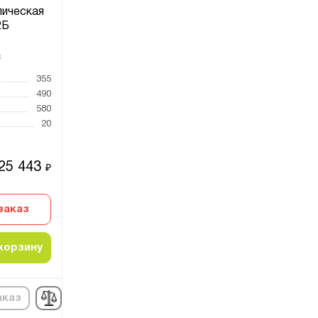
лическая
2Б
3
355
490
580
20
25 443
₽
заказ
корзину
аказ