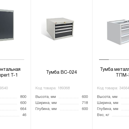
нтальная
Тумба метал
Тумба ВС-024
pert T-1
ТПМ-
9540
Код товара:
189368
Код товара:
3456
800
Высота, мм
600
Высота, мм
600
Ширина, мм
718
Ширина, мм
664
Глубина, мм
600
Глубина, мм
46
Вес, кг