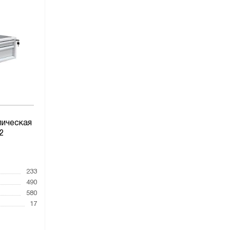
лическая
2
1
233
490
580
17