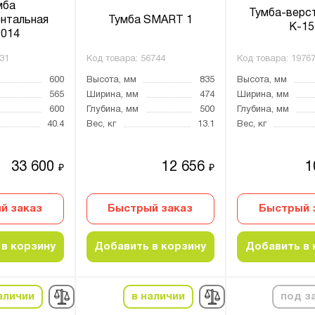
мба
Тумба-верс
нтальная
Тумба SMART 1
К-15
014
31
Код товара:
56744
Код товара:
1976
600
Высота, мм
835
Высота, мм
565
Ширина, мм
474
Ширина, мм
600
Глубина, мм
500
Глубина, мм
40.4
Вес, кг
13.1
Вес, кг
33 600
12 656
1
₽
₽
й заказ
Быстрый заказ
Быстрый 
в корзину
Добавить в корзину
Добавить в 
аличии
в наличии
под з