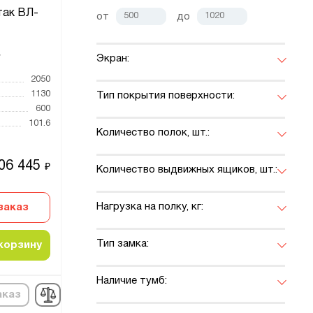
так ВЛ-
от
до
Экран:
7
2050
1130
Тип покрытия поверхности:
600
101.6
Количество полок, шт.:
06 445
₽
Количество выдвижных ящиков, шт.:
Нагрузка на полку, кг:
заказ
Тип замка:
корзину
Наличие тумб:
аказ