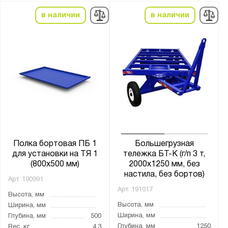
600x900
в наличии
в наличии
600x1000
600х900
600х1000
600х1200
650x1150
700x400
700x1200
700х1000
Полка бортовая ПБ 1
Большегрузная
700х1250
для установки на ТЯ 1
тележка БТ-К (г/п 3 т,
(800x500 мм)
2000x1250 мм, без
800x500
настила, без бортов)
Арт.
190991
800х1200
Арт.
191017
Высота, мм
800х1400
Высота, мм
Ширина, мм
800х1500
Ширина, мм
Глубина, мм
500
900x600
Глубина, мм
1250
Вес, кг
4.3