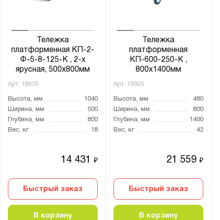
от
до
Тележка
Тележка
Высота ручки, мм:
платформенная КП-2-
платформенная
от
до
Ф-5-8-125-К , 2-х
КП-600-250-К ,
ярусная, 500х800мм
800х1400мм
Арт.
18976
Арт.
19005
Особенности:
Высота, мм
1040
Высота, мм
480
Большегрузная
Ширина, мм
500
Ширина, мм
800
Для картона
Глубина, мм
800
Глубина, мм
1400
Вес, кг
18
Вес, кг
42
Поворотная ось
Производство колёс:
14 431
21 559
₽
₽
Италия
Китай
Быстрый заказ
Быстрый заказ
Страна производства:
В корзину
В корзину