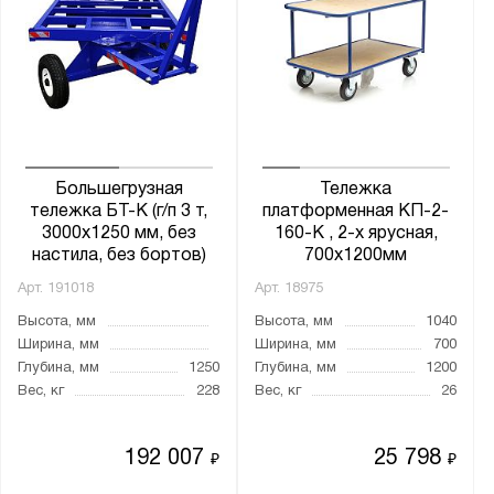
Большегрузная
Тележка
тележка БТ-К (г/п 3 т,
платформенная КП-2-
3000x1250 мм, без
160-К , 2-х ярусная,
настила, без бортов)
700х1200мм
Арт.
191018
Арт.
18975
Высота, мм
Высота, мм
1040
Ширина, мм
Ширина, мм
700
Глубина, мм
1250
Глубина, мм
1200
Вес, кг
228
Вес, кг
26
192 007
25 798
₽
₽