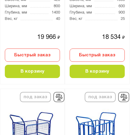
Высота, мм
420
Высота, мм
1300
ПБ
Ширина, мм
800
Ширина, мм
600
РН
Глубина, мм
1400
Глубина, мм
900
Вес, кг
40
Вес, кг
25
СТ НЖ
ТБ
19 966
18 534
ТК
₽
₽
ТКД
Быстрый заказ
Быстрый заказ
ТП
ТПБ
В корзину
В корзину
ТПО
ТПОБ
ТПСР
под заказ
под заказ
ТПТ
ТПУ
ТС
ТЯ