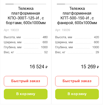
Тележка
Тележка
Материал колёс:
платформенная
платформенная
Литые
КПО-300Т-125-И , с
КПТ-500-150-И , с
бортами, 600х1000мм
фанерой, 600х1000мм
Полиуретан
Арт.
19023
Арт.
19039
Резина
Высота, мм
480
Высота, мм
420
Ширина, мм
600
Ширина, мм
600
Тип колёс:
Глубина, мм
1000
Глубина, мм
1000
4 колеса
Вес, кг
52
Вес, кг
29
литые
пневматические
16 524
15 269
₽
₽
чугун
Быстрый заказ
Быстрый заказ
Размер платформы:
500x800
В корзину
В корзину
500x1200
500х800