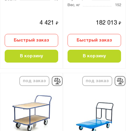
Вес, кг
152
936х560х85
1000x500
4 421
182 013
₽
₽
1000x600
1000x700
Быстрый заказ
Быстрый заказ
1200x600
1200x700
В корзину
В корзину
1200x800
1380x450
1400x800
под заказ
под заказ
1800x800
2000x1250
2500x1250
3000x1250
Общая высота тележки, мм: