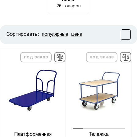
Полки
26 товаров
Сортировать:
популярные
цена
Цена:
от
до
под заказ
под заказ
Высота, мм:
от
до
Ширина, мм:
от
до
Глубина, мм:
от
до
Платформенная
Тележка