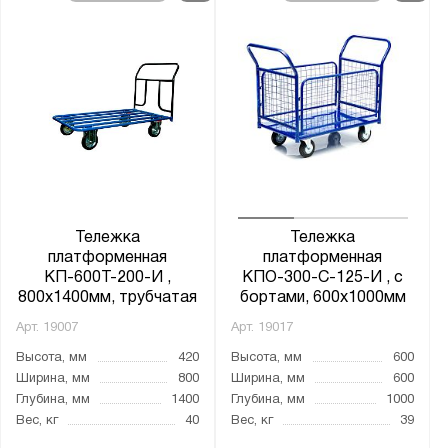
Муар металлик (RAL 9005)
Светло-серый (RAL 7035)
Диаметр колёс:
125
150
160
200
Тележка
Тележка
210
платформенная
платформенная
КП-600Т-200-И ,
КПО-300-С-125-И , с
250
800х1400мм, трубчатая
бортами, 600х1000мм
Арт.
19007
Арт.
19017
Количество колёс:
Высота, мм
420
Высота, мм
600
Без колёс
Ширина, мм
800
Ширина, мм
600
четырехколесная
Глубина, мм
1400
Глубина, мм
1000
Вес, кг
40
Вес, кг
39