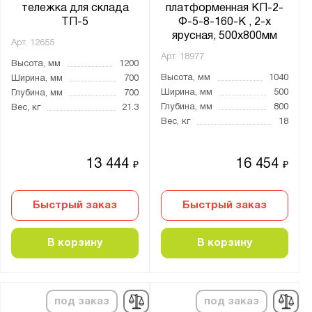
тележка для склада
платформенная КП-2-
ТП-5
Ф-5-8-160-К , 2-х
Грузоподъёмность тележки, кг:
ярусная, 500х800мм
Арт.
12655
от
до
Арт.
18977
Высота, мм
1200
Высота, мм
1040
Ширина, мм
700
Ширина, мм
500
Глубина, мм
700
Количество полок, шт.:
Глубина, мм
800
Вес, кг
21.3
от
до
Вес, кг
18
13 444
16 454
Тип покрытия поверхности:
₽
₽
порошковое
Быстрый заказ
Быстрый заказ
Нагрузка на полку, кг:
В корзину
В корзину
от
до
Цвет:
под заказ
под заказ
Графитовый (RAL 7012)