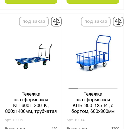
Россия
Производитель:
под заказ
под заказ
Gresson
Версия
Стелла-Техник
Серия:
БТ
ДЛ
КП
Тележка
Тележка
КПБ
платформенная
платформенная
КПО
КП-600Т-200-К ,
КПБ-300-125-И , с
800х1400мм, трубчатая
бортом, 600х900мм
КПТ
Арт.
19008
Арт.
19014
КР