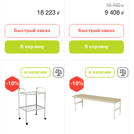
Бирюзовый
10 450
₽
Транспортный белый (RAL 9016)
18 223
9 408
₽
₽
Тёмно-алюминиевый (RAL 9007)
Быстрый заказ
Быстрый заказ
Страна производства:
Россия
В корзину
В корзину
Производитель:
Диполь
в наличии
в наличии
ПАКС-Металл
-10%
-10%
Промет
Бренд:
Hilfe
Викинг