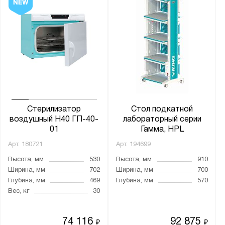
Стерилизатор
Стол подкатной
воздушный Н40 ГП-40-
лабораторный серии
01
Гамма, HPL
Арт.
180721
Арт.
194699
Высота, мм
530
Высота, мм
910
Ширина, мм
702
Ширина, мм
700
Глубина, мм
469
Глубина, мм
570
Вес, кг
30
74 116
92 875
₽
₽