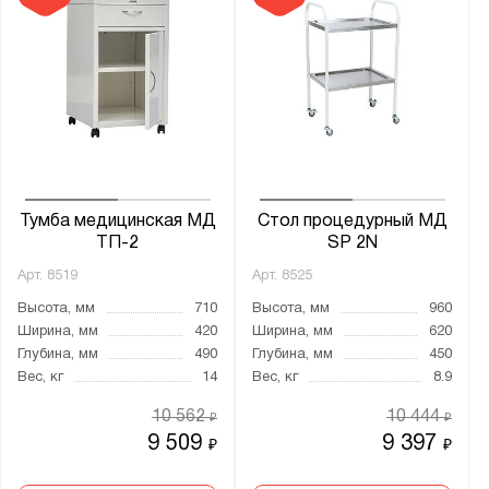
Тумба медицинская МД
Стол процедурный МД
ТП-2
SP 2N
Арт.
8519
Арт.
8525
Высота, мм
710
Высота, мм
960
Ширина, мм
420
Ширина, мм
620
Глубина, мм
490
Глубина, мм
450
Вес, кг
14
Вес, кг
8.9
10 562
10 444
₽
₽
9 509
9 397
₽
₽