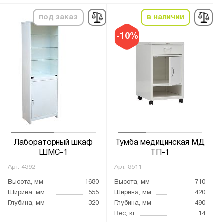
Тип замка:
под заказ
в наличии
1 ключевой
2 ключевых
-10%
Ключевой
Толщина:
от
до
Материал:
ЛДСП
Лабораторный шкаф
Тумба медицинская МД
Металл
ШМС-1
ТП-1
Арт.
4392
Арт.
8511
Цвет:
Высота, мм
1680
Высота, мм
710
Агатовый серый (RAL 7038)
Ширина, мм
555
Ширина, мм
420
Глубина, мм
320
Глубина, мм
490
Белый (RAL 9010)
Вес, кг
14