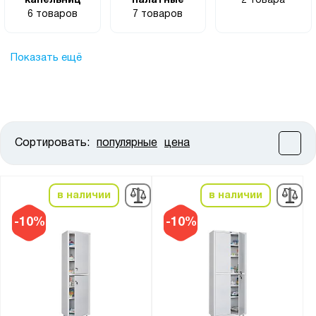
капельниц
палатные
2 товара
6 товаров
7 товаров
Показать ещё
Сортировать:
популярные
цена
Цена:
от
до
в наличии
в наличии
Высота, мм:
-10%
-10%
от
до
Ширина, мм:
от
до