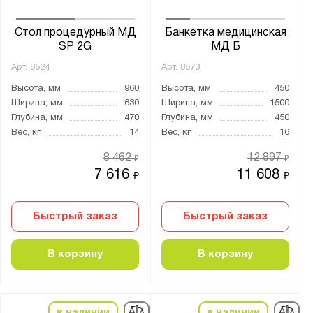
Серия:
MF
Стол процедурный МД
Банкетка медицинская
MS
SP 2G
МД Б
MS KD
Арт.
8524
Арт.
8573
КМ
Высота, мм
960
Высота, мм
450
Ширина, мм
630
Ширина, мм
1500
М
Глубина, мм
470
Глубина, мм
450
МF
Вес, кг
14
Вес, кг
16
МД
8 462
12 897
₽
₽
ШММ
7 616
11 608
₽
₽
ШМС
ШСС
Быстрый заказ
Быстрый заказ
В корзину
В корзину
Показать
Сбросить