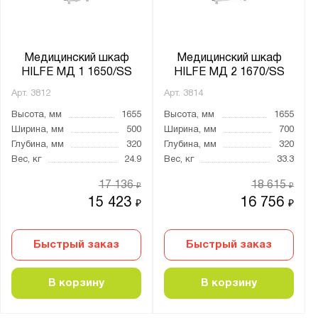
Глубина, мм:
от
до
Медицинский шкаф
Медицинский шкаф
HILFE МД 1 1650/SS
HILFE МД 2 1670/SS
Арт.
3812
Арт.
3814
Тип покрытия поверхности:
Высота, мм
1655
Высота, мм
1655
гигиенически безопасное, коррозийно-
Ширина, мм
500
Ширина, мм
700
устойчивое порошковое
Глубина, мм
320
Глубина, мм
320
порошковое
Вес, кг
24.9
Вес, кг
33.3
17 136
18 615
₽
₽
Количество полок, шт.:
15 423
16 756
₽
₽
от
до
Быстрый заказ
Быстрый заказ
Нагрузка на полку, кг:
от
до
В корзину
В корзину