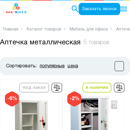
0
Заказать звонок
Главная
Каталог товаров
Мебель для офиса
Аптечк
Аптечка металлическая
5 товаров
Сортировать:
популярные
цена
Цена:
от
до
под заказ
в наличии
Высота, мм:
-6%
-2%
от
до
Ширина, мм: