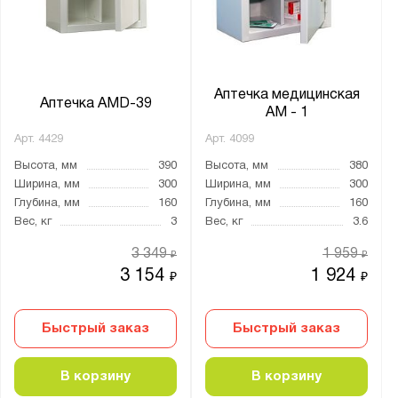
от
до
Глубина, мм:
от
до
Аптечка медицинская
Аптечка AMD-39
АМ - 1
Арт.
4429
Арт.
4099
Количество полок, шт.:
Высота, мм
390
Высота, мм
380
от
до
Ширина, мм
300
Ширина, мм
300
Глубина, мм
160
Глубина, мм
160
Вес, кг
3
Вес, кг
3.6
Тип покрытия поверхности:
3 349
1 959
порошковое
₽
₽
3 154
1 924
₽
₽
Тип замка:
Быстрый заказ
1 ключевой
Быстрый заказ
Материал:
В корзину
В корзину