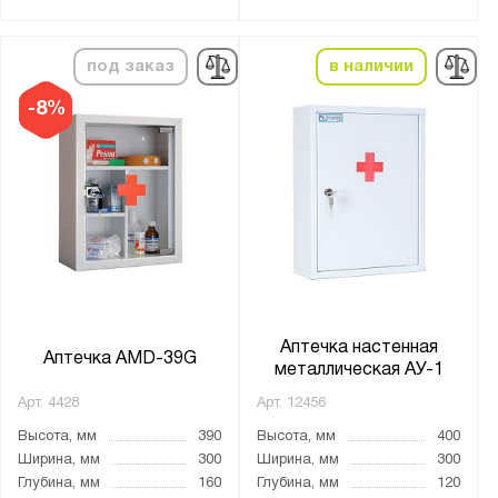
Металл
Цвет:
под заказ
в наличии
Светло-серый (RAL 7035)
-8%
Страна производства:
Россия
Производитель:
Меткон
ПАКС-Металл
Аптечка настенная
Промет
Аптечка AMD-39G
металлическая АУ-1
Арт.
4428
Арт.
12456
Бренд:
Высота, мм
390
Высота, мм
400
Практик
Ширина, мм
300
Ширина, мм
300
Глубина, мм
160
Глубина, мм
120