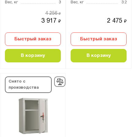
Серия:
Вес, кг
3
Вес, кг
3.2
AMD
4 256
₽
3 917
2 475
₽
₽
Показать
Сбросить
Быстрый заказ
Быстрый заказ
В корзину
В корзину
Снято с
производства