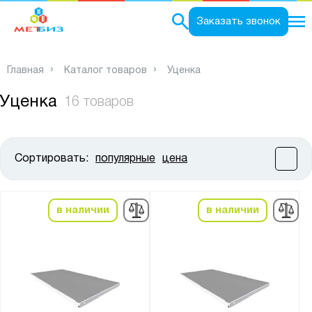
0
Заказать звонок
Главная
Каталог товаров
Уценка
Уценка
16 товаров
Сортировать:
популярные
цена
Цена:
от
до
в наличии
в наличии
Высота, мм:
от
до
Ширина, мм: