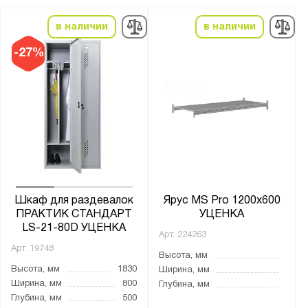
порошковое
в наличии
в наличии
-27%
Толщина:
от
до
Особенности:
Уличный
Цвет:
Агатовый серый (RAL 7038)
Шкаф для раздевалок
Ярус MS Pro 1200х600
ПРАКТИК СТАНДАРТ
УЦЕНКА
Светло-серый (RAL 7035)
LS-21-80D УЦЕНКА
Арт.
224263
Арт.
19748
Материал:
Высота, мм
Высота, мм
1830
Ширина, мм
Металл
Ширина, мм
800
Глубина, мм
Глубина, мм
500