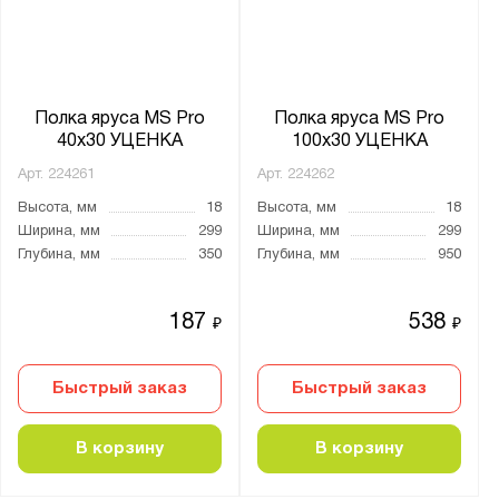
от
до
Глубина, мм:
от
до
Полка яруса MS Pro
Полка яруса MS Pro
40х30 УЦЕНКА
100х30 УЦЕНКА
Арт.
224261
Арт.
224262
Количество дверей:
Высота, мм
18
Высота, мм
18
2
Ширина, мм
299
Ширина, мм
299
Глубина, мм
350
Глубина, мм
950
Количество секций:
2
187
538
₽
₽
Тип дверцы:
Быстрый заказ
Быстрый заказ
Распашная
В корзину
В корзину
Тип покрытия поверхности:
оцинкованное