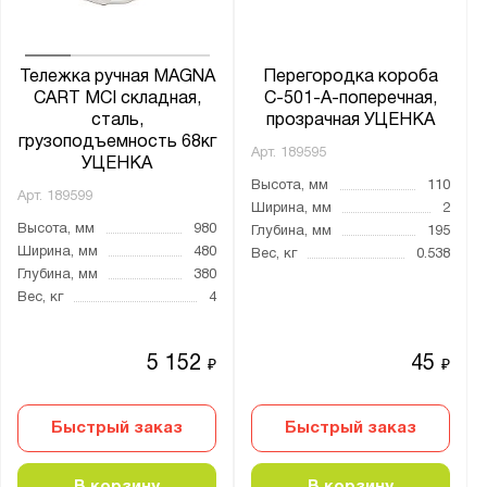
Серия:
LS
Тележка ручная MAGNA
Перегородка короба
MAGNA
CART MCI складная,
С-501-А-поперечная,
сталь,
прозрачная УЦЕНКА
грузоподъемность 68кг
Арт.
189595
УЦЕНКА
Показать
Сбросить
Высота, мм
110
Арт.
189599
Ширина, мм
2
Высота, мм
980
Глубина, мм
195
Ширина, мм
480
Вес, кг
0.538
Глубина, мм
380
Вес, кг
4
5 152
45
₽
₽
Быстрый заказ
Быстрый заказ
В корзину
В корзину