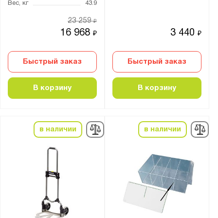
Тип замка:
Вес, кг
43.9
1 ключевой
23 259
₽
Ключевой
16 968
3 440
₽
₽
Страна производства:
Быстрый заказ
Быстрый заказ
Россия
В корзину
В корзину
Производитель:
FerrumFormat
в наличии
в наличии
ПАКС-Металл
Промет
Стелла-Техник
Бренд:
Практик