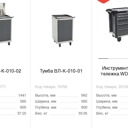
Инструмент
-К-010-02
Тумба ВЛ-К-010-01
тележка WD
771
Код товара:
19760
Код товара:
2015
1441
Высота, мм
992
Высота, мм
565
Ширина, мм
565
Ширина, мм
600
Глубина, мм
600
Глубина, мм
37.25
Вес, кг
33.35
Вес, кг