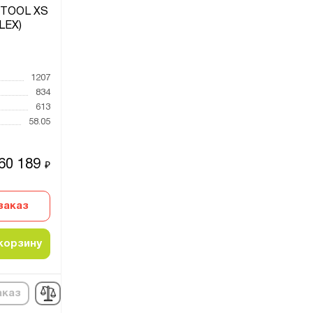
-TOOL XS
LEX)
1207
834
613
58.05
60 189
₽
заказ
корзину
аказ