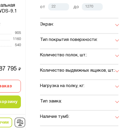
альная
от
до
WDS-9.1
Экран:
2
905
1160
Тип покрытия поверхности:
540
Количество полок, шт.:
87 795
₽
Количество выдвижных ящиков, шт.:
Нагрузка на полку, кг:
заказ
Тип замка:
корзину
Наличие тумб:
ичии