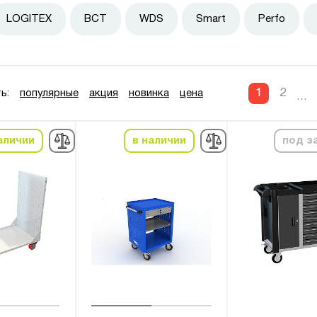
LOGITEX
ВСТ
WDS
Smart
Perfo
1
2
ь:
популярные
акция
новинка
цена
...
аличии
в наличии
под з