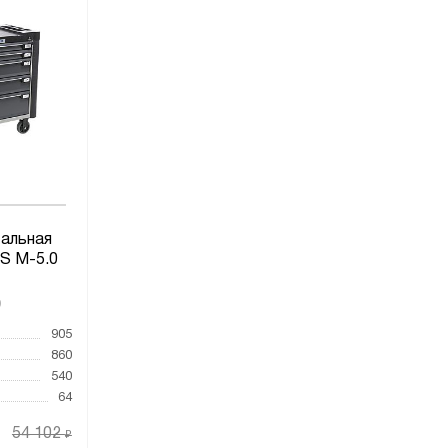
альная
S M-5.0
9
905
860
540
64
54 102
₽