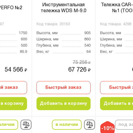
Инструментальная
Тележка CAR
PERFO №2
тележка WDS M-9.0
№1 (TOO
97
Код товара:
20163
Код товара:
4298
1750
Высота, мм
905
Высота, мм
600
Ширина, мм
860
Ширина, мм
500
Глубина, мм
540
Глубина, мм
85.9
Вес, кг
64
Вес, кг
75 256
₽
54 566
67 726
₽
₽
й заказ
Быстрый заказ
Быстрый 
в корзину
Добавить в корзину
Добавить в 
аличии
в наличии
под з
-10%