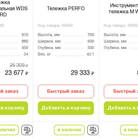
ежка
Инструмент
альная WDS
Тележка PERFO
тележка M 
RD
82
Код товара:
56953
Код товара:
6000
810
Высота, мм
700
Высота, мм
880
Ширина, мм
600
Ширина, мм
450
Глубина, мм
500
Глубина, мм
24
Вес, кг
42.1
26 309
₽
23 677
29 333
₽
₽
й заказ
Быстрый заказ
Быстрый 
в корзину
Добавить в корзину
Добавить в 
аличии
в наличии
в нал