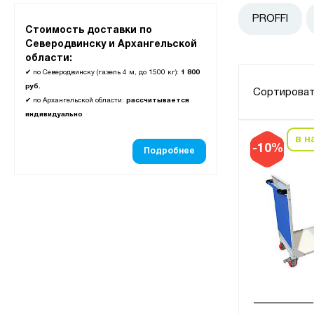
PROFFI
Стоимость доставки по
Северодвинску и Архангельской
области:
✔
по Северодвинску (газель 4 м, до 1500 кг):
1 800
руб.
Сортироват
✔
по Архангельской области:
рассчитывается
индивидуально
в н
-10%
Подробнее