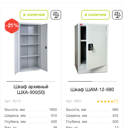
Серия:
AL
в наличии
в наличии
AMH
-21%
NM
АМ
АМТ
КД
М
Рационал
СВ
Шкаф архивный
Шкаф ШАМ-12-680
ШАМ
ШХА-900(50)
ШД
(1)
Арт.
4013
Арт.
4001
ШХА
Высота, мм
1850
Высота, мм
680
Ширина, мм
910
Ширина, мм
425
Глубина, мм
500
Глубина, мм
500