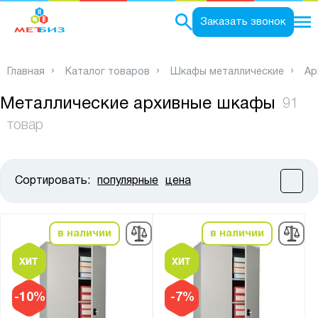
0
Заказать звонок
Главная
Каталог товаров
Шкафы металлические
Ар
Металлические архивные шкафы
91
товар
Сортировать:
популярные
цена
Цена:
от
до
в наличии
в наличии
Высота, мм:
от
до
-10%
-7%