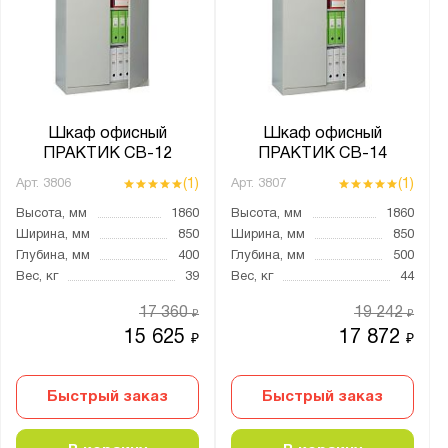
Ширина, мм:
от
до
Глубина, мм:
от
до
Шкаф офисный
Шкаф офисный
ПРАКТИК СВ-12
ПРАКТИК СВ-14
(1)
(1)
Арт.
3806
Арт.
3807
Количество дверей:
Высота, мм
1860
Высота, мм
1860
1
Ширина, мм
850
Ширина, мм
850
2
Глубина, мм
400
Глубина, мм
500
Вес, кг
39
Вес, кг
44
4
17 360
19 242
₽
₽
Количество секций:
15 625
17 872
₽
₽
1
2
Быстрый заказ
Быстрый заказ
4