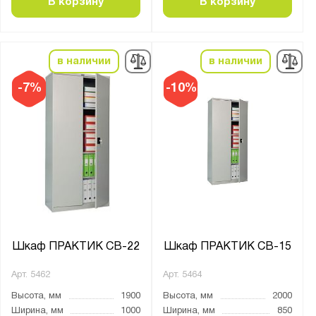
В корзину
В корзину
Тип дверцы:
Жалюзи
в наличии
в наличии
Купе
Распашная
-7%
-10%
Тип покрытия поверхности:
порошковое
Количество полок, шт.:
от
до
Количество выдвижных ящиков, шт.:
Шкаф ПРАКТИК СВ-22
Шкаф ПРАКТИК СВ-15
2
Арт.
5462
Арт.
5464
Высота, мм
1900
Высота, мм
2000
Нагрузка на полку, кг:
Ширина, мм
1000
Ширина, мм
850