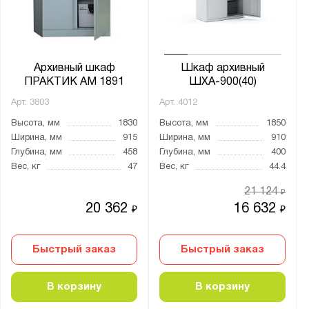
Страна производства:
Китай
Россия
Архивный шкаф
Шкаф архивный
ПРАКТИК AM 1891
ШХА-900(40)
Производитель:
Арт.
3803
Арт.
4012
Gresson
Высота, мм
1830
Высота, мм
1850
Диком
Ширина, мм
915
Ширина, мм
910
Металл-Завод
Глубина, мм
458
Глубина, мм
400
ПАКС-Металл
Вес, кг
47
Вес, кг
44.4
Промет
21 124
₽
20 362
16 632
₽
₽
Бренд:
Nobilis
Быстрый заказ
Быстрый заказ
Valberg
Практик
В корзину
В корзину