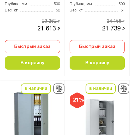
Глубина, мм
500
Глубина, мм
500
от
до
Вес, кг
52
Вес, кг
51
23 262
24 158
₽
₽
Цвет:
21 613
21 739
₽
₽
Агатовый серый (RAL 7038)
Светло-серый (RAL 7035)
Быстрый заказ
Быстрый заказ
Транспортный белый (RAL 9016)
В корзину
В корзину
Материал:
Металл
в наличии
в наличии
Тип замка:
-21%
1 ключевой
Ключевой
Ригельный ключевой еврозамок