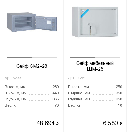
1 ключевой
2 ключевых
2 кодовых электронных
3 ключевых
4 ключевых
Кодовый механический
Кодовый механический и ключевой
Сейф мебельный
Сейф СМ2-28
Кодовый электронный
ШМ-25
Кодовый электронный и ключевой
Арт.
5233
Арт.
12359
Электро-механический
Высота, мм
280
Высота, мм
250
Ширина, мм
440
Ширина, мм
350
электронно-биометрический
Глубина, мм
365
Глубина, мм
250
Вес, кг
76
Вес, кг
10
Толщина:
от
до
48 694
6 580
₽
₽