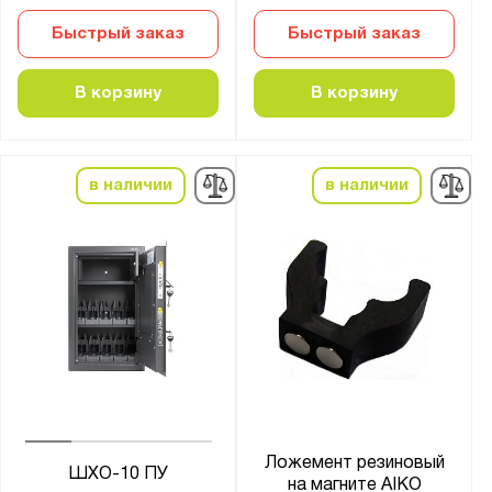
Количество стволов :
Быстрый заказ
Быстрый заказ
от
до
В корзину
В корзину
Максимальная высота ствола, мм:
от
до
в наличии
в наличии
Цвет:
Агатовый серый (RAL 7038)
Графитовый серый (RAL 7024)
Желтый (RAL 1006)
Муар
Светло-серый (RAL 7035)
Назначение для сейфов:
Ложемент резиновый
ШХО-10 ПУ
Для боеприпасов
на магните AIKO