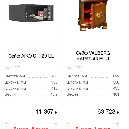
Ирбис
КЗ
КМ
Карат
Кварцит
ЛС
Сейф VALBERG
Сейф AIKO SH-20 EL
МБ
КАРАТ-46 EL Д
ОШ
Арт.
4885
Арт.
4978
ОШН
Высота, мм
200
Высота, мм
622
Ширина, мм
430
Ширина, мм
530
ПК
Глубина, мм
415
Глубина, мм
435
Рубеж
Вес, кг
13.2
Вес, кг
101
СА
СД
11 357
63 728
₽
₽
СМ
СО