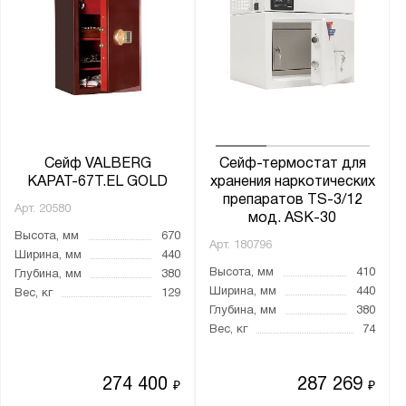
MDTB
Меткон
ПАКС-Металл
Предприятие ДВК
Промет
Бренд:
Сейф VALBERG
Сейф-термостат для
КАРАТ-67Т.EL GOLD
хранения наркотических
Aiko
препаратов TS-3/12
Арт.
20580
Valberg
мод. ASK-30
Высота, мм
670
Арт.
180796
Ширина, мм
440
Серия:
Высота, мм
410
Глубина, мм
380
AMH
Ширина, мм
440
Вес, кг
129
Глубина, мм
380
ARSENAL
Вес, кг
74
ASD
ASG
274 400
287 269
₽
₽
ASM