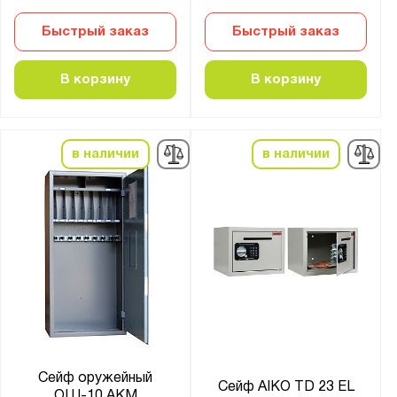
AW
Быстрый заказ
Быстрый заказ
BM
Banker
В корзину
В корзину
Bastion
Burgas
DB
в наличии
в наличии
DSC
FC
FRS
Fort
JGER
LS
SH
T
Сейф оружейный
Сейф AIKO TD 23 EL
TCS
ОШ-10 АКМ