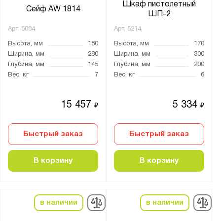
лаковое
Шкаф пистолетный
Сейф AW 1814
ШП-2
натуральное дерево
Арт.
5084
Арт.
5214
пластик
Высота, мм
180
Высота, мм
170
порошковое
Ширина, мм
280
Ширина, мм
300
сталь
Глубина, мм
145
Глубина, мм
200
эмаль
Вес, кг
7
Вес, кг
6
Нагрузка на полку, кг:
15 457
5 334
₽
₽
от
до
Быстрый заказ
Быстрый заказ
Трейзер:
В корзину
В корзину
есть
нет
опция
в наличии
в наличии
Тип замка: