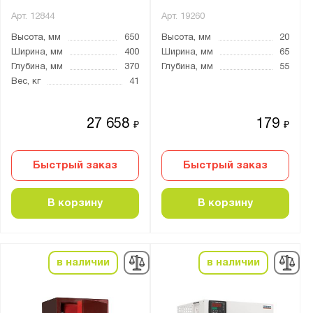
Для денег
Арт.
12844
Арт.
19260
Для документов
Высота, мм
650
Высота, мм
20
Ширина, мм
400
Ширина, мм
65
Для медикаментов
Глубина, мм
370
Глубина, мм
55
Для оружия
Вес, кг
41
Для пистолетов
Мебельные
27 658
179
₽
₽
Материал:
Быстрый заказ
Быстрый заказ
Металл
В корзину
В корзину
Страна производства:
Германия
Россия
в наличии
в наличии
Производитель: