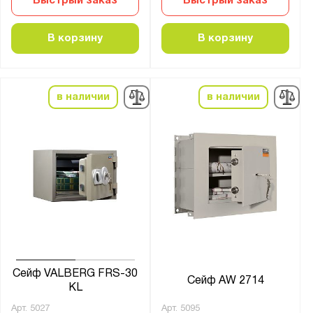
Быстрый заказ
Быстрый заказ
Сапсан
В корзину
В корзину
Сафари
Стрелец
Феникс
в наличии
в наличии
Филин
Форт
Чирок
ШБ
ШБМ
ШМ
ШП
ШХО
Сейф VALBERG FRS-30
Сейф AW 2714
KL
Арт.
5027
Арт.
5095
Показать
Сбросить