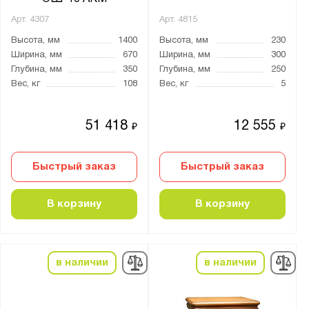
TIGER
Арт.
4307
Арт.
4815
TM
Высота, мм
1400
Высота, мм
230
Ширина, мм
670
Ширина, мм
300
TS
Глубина, мм
350
Глубина, мм
250
TSN
Вес, кг
108
Вес, кг
5
TT
VEGA
51 418
12 555
₽
₽
Алмаз
Арсенал
Быстрый заказ
Быстрый заказ
Беркут
ВК
В корзину
В корзину
ВШ
Гарант
в наличии
в наличии
Гарант Евро
Гранит
Заслон