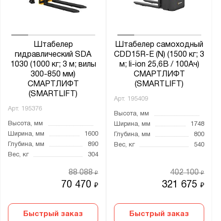
Штабелер
Штабелер самоходный
гидравлический SDA
CDD15R-E (N) (1500 кг; 3
1030 (1000 кг; 3 м; вилы
м; li-ion 25,6В / 100Ач)
300-850 мм)
СМАРТЛИФТ
СМАРТЛИФТ
(SMARTLIFT)
(SMARTLIFT)
Арт.
195409
Арт.
195376
Высота, мм
Высота, мм
Ширина, мм
1748
Ширина, мм
1600
Глубина, мм
800
Глубина, мм
890
Вес, кг
540
Вес, кг
304
88 088
402 100
₽
₽
70 470
321 675
₽
₽
Быстрый заказ
Быстрый заказ