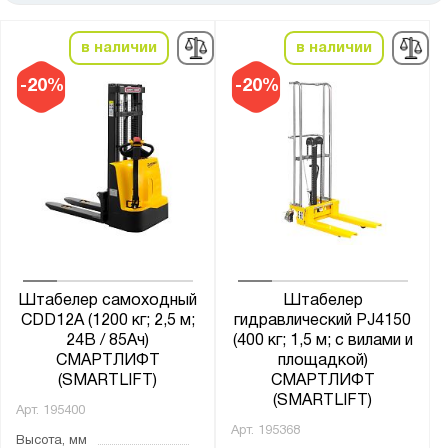
от
до
в наличии
в наличии
Ширина, мм:
-20%
-20%
от
до
Глубина, мм:
от
до
Грузоподъёмность тележки, кг:
от
до
Штабелер самоходный
Штабелер
CDD12A (1200 кг; 2,5 м;
гидравлический PJ4150
24В / 85Ач)
(400 кг; 1,5 м; с вилами и
Общая высота тележки, мм:
СМАРТЛИФТ
площадкой)
(SMARTLIFT)
СМАРТЛИФТ
от
до
(SMARTLIFT)
Арт.
195400
Арт.
195368
Высота, мм