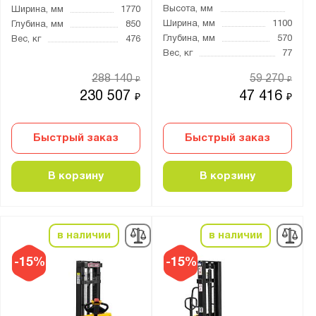
Высота ручки, мм:
Высота, мм
Ширина, мм
1770
Ширина, мм
1100
от
до
Глубина, мм
850
Глубина, мм
570
Вес, кг
476
Вес, кг
77
Длина вил, мм:
288 140
59 270
₽
₽
675
230 507
47 416
₽
₽
800
850
Быстрый заказ
Быстрый заказ
1150
1200
В корзину
В корзину
Ширина вил, мм:
200-550
в наличии
в наличии
210-620
-15%
-15%
220-600
220-680