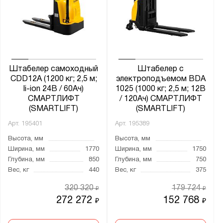
300-695
300-850
310-850
550
570
Штабелер самоходный
Штабелер с
CDD12A (1200 кг; 2,5 м;
электроподъемом BDA
Минимальный радиус разворота, мм:
li-ion 24В / 60Ач)
1025 (1000 кг; 2,5 м; 12В
СМАРТЛИФТ
/ 120Ач) СМАРТЛИФТ
от
до
(SMARTLIFT)
(SMARTLIFT)
Арт.
195401
Арт.
195389
Емкость аккумулятора:
Высота, мм
Высота, мм
12V/120Ah
Ширина, мм
1770
Ширина, мм
1750
Глубина, мм
850
Глубина, мм
750
24V/60Ah
Вес, кг
440
Вес, кг
375
24V/85Ah
320 320
179 724
₽
₽
24V/100Ah
272 272
152 768
₽
₽
24V/105Ah
24V/125Ah