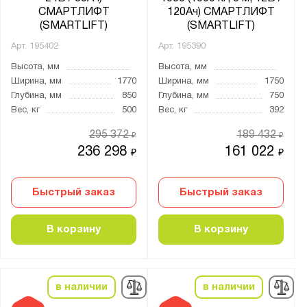
СМАРТЛИФТ
120Ач) СМАРТЛИФТ
Кислотный
(SMARTLIFT)
(SMARTLIFT)
Арт.
195402
Арт.
195390
Грузоподъёмность штабелера, кг:
Высота, мм
Высота, мм
от
до
Ширина, мм
1770
Ширина, мм
1750
Глубина, мм
850
Глубина, мм
750
Вес, кг
500
Вес, кг
392
Общая высота штабелера, мм:
295 372
189 432
₽
₽
от
до
236 298
161 022
₽
₽
Серия:
Быстрый заказ
Быстрый заказ
SMARTLIFT
СМАРТЛИФТ
В корзину
В корзину
Показать
Сбросить
в наличии
в наличии