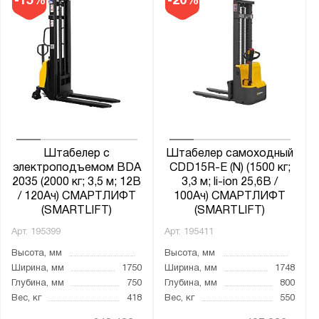
-15%
-20%
Штабелер с
Штабелер самоходный
электроподъемом BDA
CDD15R-E (N) (1500 кг;
2035 (2000 кг; 3,5 м; 12В
3,3 м; li-ion 25,6В /
/ 120Ач) СМАРТЛИФТ
100Ач) СМАРТЛИФТ
(SMARTLIFT)
(SMARTLIFT)
Арт.
195399
Арт.
195411
Высота, мм
Высота, мм
Ширина, мм
1750
Ширина, мм
1748
Глубина, мм
750
Глубина, мм
800
Вес, кг
418
Вес, кг
550