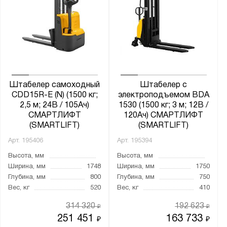
Штабелер самоходный
Штабелер с
CDD15R-E (N) (1500 кг;
электроподъемом BDA
2,5 м; 24В / 105Ач)
1530 (1500 кг; 3 м; 12В /
СМАРТЛИФТ
120Ач) СМАРТЛИФТ
(SMARTLIFT)
(SMARTLIFT)
Арт.
195406
Арт.
195394
Высота, мм
Высота, мм
Ширина, мм
1748
Ширина, мм
1750
Глубина, мм
800
Глубина, мм
750
Вес, кг
520
Вес, кг
410
314 320
192 623
₽
₽
251 451
163 733
₽
₽