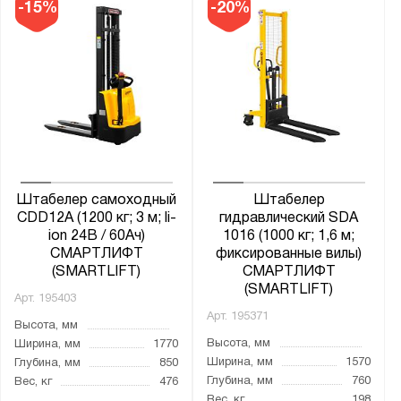
-15%
-20%
Штабелер самоходный
Штабелер
CDD12A (1200 кг; 3 м; li-
гидравлический SDA
ion 24В / 60Ач)
1016 (1000 кг; 1,6 м;
СМАРТЛИФТ
фиксированные вилы)
(SMARTLIFT)
СМАРТЛИФТ
(SMARTLIFT)
Арт.
195403
Арт.
195371
Высота, мм
Высота, мм
Ширина, мм
1770
Ширина, мм
1570
Глубина, мм
850
Глубина, мм
760
Вес, кг
476
Вес, кг
198