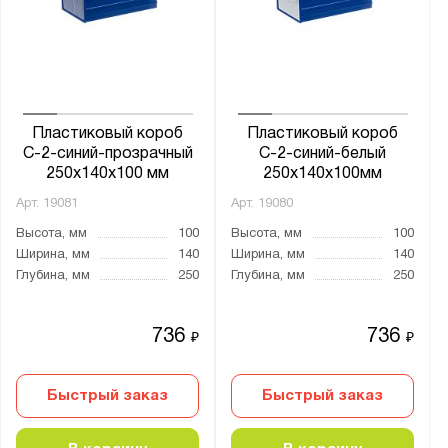
Ширина, мм:
от
до
Глубина, мм:
от
до
Пластиковый короб
Пластиковый короб
С-2-синий-прозрачный
С-2-синий-белый
250х140х100 мм
250х140х100мм
Страна производства:
Арт.
19081
Арт.
19080
Россия
Высота, мм
100
Высота, мм
100
Ширина, мм
140
Ширина, мм
140
Глубина, мм
250
Глубина, мм
250
Производитель:
Стелла-Техник
736
736
₽
₽
Быстрый заказ
Быстрый заказ
Показать
Сбросить