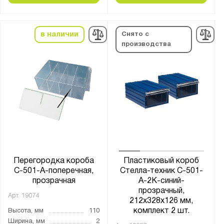
в наличии
Снято с
производства
Перегородка короба
Пластиковый короб
С-501-А-поперечная,
Стелла-техник С-501-
прозрачная
А-2К-синий-
прозрачный,
Арт.
19074
212х328х126 мм,
комплект 2 шт.
Высота, мм
110
Ширина, мм
2