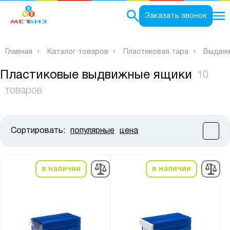
0
Заказать звонок
Главная
Каталог товаров
Пластиковая тара
Выдвиж
Пластиковые выдвижные ящики
10
товаров
Сортировать:
популярные
цена
Цена:
от
до
в наличии
в наличии
Высота, мм:
от
до