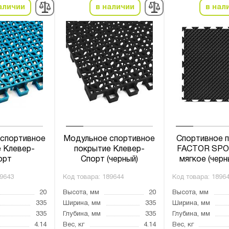
аличии
в наличии
в нал
спортивное
Модульное спортивное
Спортивное 
 Клевер-
покрытие Клевер-
FACTOR SPOR
орт
Спорт (черный)
мягкое (черн
9643
Код товара:
189644
Код товара:
1896
20
Высота, мм
20
Высота, мм
335
Ширина, мм
335
Ширина, мм
335
Глубина, мм
335
Глубина, мм
4.14
Вес, кг
4.14
Вес, кг