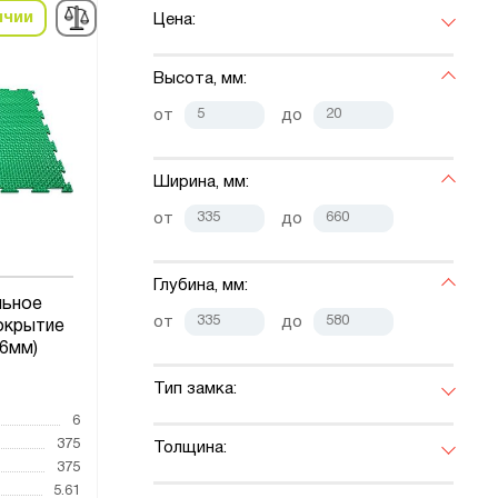
ичии
Цена:
Высота, мм:
от
до
Ширина, мм:
от
до
Глубина, мм:
льное
от
до
окрытие
6мм)
Тип замка:
6
375
Толщина:
375
5.61