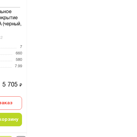
льное
окрытие
(черный,
42
7
660
580
7.99
5 705
₽
заказ
корзину