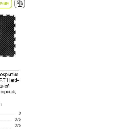
ичии
покрытие
T Hard-
едней
черный,
51
8
375
375