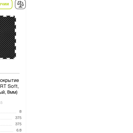
ичии
покрытие
T Soft,
ый, 8мм)
45
8
375
375
6.8