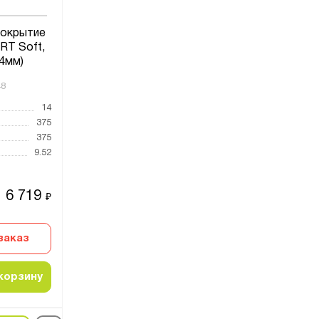
покрытие
T Soft,
14мм)
48
14
375
375
9.52
6 719
₽
заказ
корзину