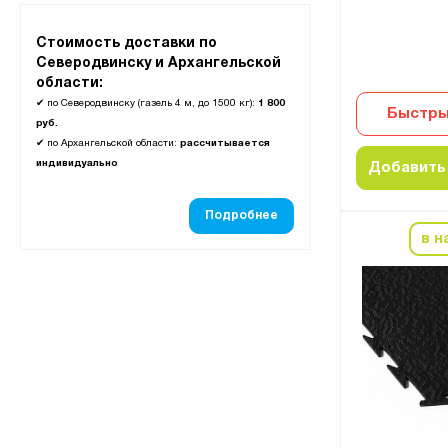
Стоимость доставки по
Северодвинску и Архангельской
области:
✔
по Северодвинску (газель 4 м, до 1500 кг):
1 800
Быстры
руб.
✔
по Архангельской области:
рассчитывается
индивидуально
Добавить 
Подробнее
в н