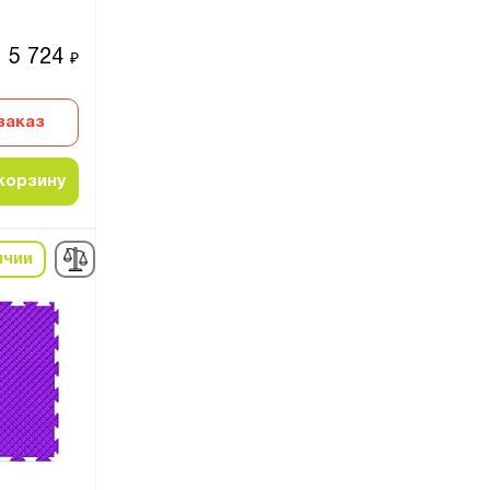
5 724
₽
заказ
корзину
ичии