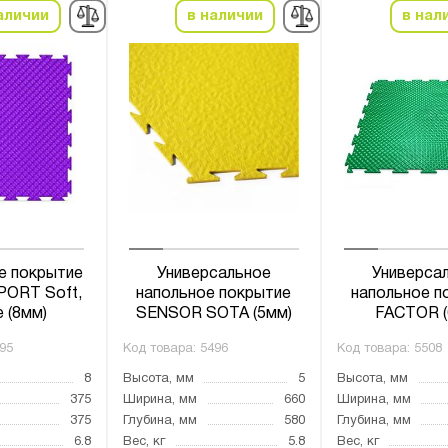
аличии
в наличии
в нал
е покрытие
Универсальное
Универса
ORT Soft,
напольное покрытие
напольное п
 (8мм)
SENSOR SOTA (5мм)
FACTOR (
95
Код товара:
5496
Код товара:
5508
8
Высота, мм
5
Высота, мм
375
Ширина, мм
660
Ширина, мм
375
Глубина, мм
580
Глубина, мм
6.8
Вес, кг
5.8
Вес, кг