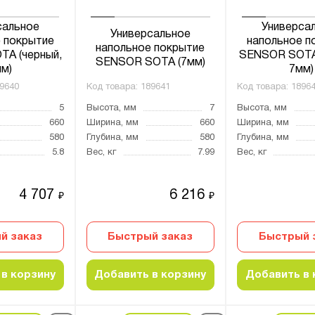
сальное
Универса
Универсальное
 покрытие
напольное п
напольное покрытие
A (черный,
SENSOR SOTA 
SENSOR SOTA (7мм)
м)
7мм)
9640
Код товара:
189641
Код товара:
1896
5
Высота, мм
7
Высота, мм
660
Ширина, мм
660
Ширина, мм
580
Глубина, мм
580
Глубина, мм
5.8
Вес, кг
7.99
Вес, кг
4 707
6 216
₽
₽
й заказ
Быстрый заказ
Быстрый 
в корзину
Добавить в корзину
Добавить в 