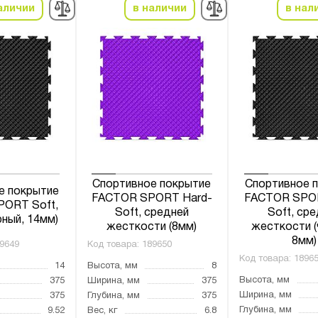
аличии
в наличии
в нал
Спортивное покрытие
Спортивное 
е покрытие
FACTOR SPORT Hard-
FACTOR SPOR
ORT Soft,
Soft, средней
Soft, ср
рный, 14мм)
жесткости (8мм)
жесткости (
8мм)
9649
Код товара:
189650
Код товара:
1896
14
Высота, мм
8
Высота, мм
375
Ширина, мм
375
Ширина, мм
375
Глубина, мм
375
Глубина, мм
9.52
Вес, кг
6.8